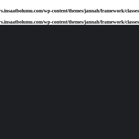
rs.insaatbolumu.com/wp-content/themes/jannah/framework/classes/cl
rs.insaatbolumu.com/wp-content/themes/jannah/framework/classes/cl