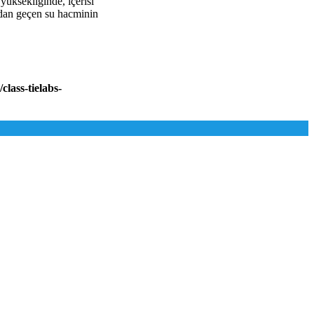
yüksekliğinde, içerisi
ndan geçen su hacminin
lass-tielabs-