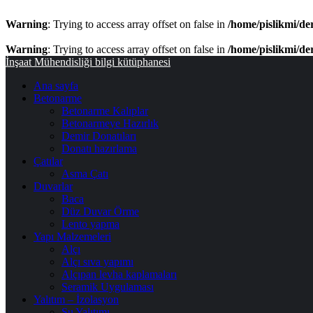
Warning
: Trying to access array offset on false in
/home/pislikmi/de
Warning
: Trying to access array offset on false in
/home/pislikmi/de
Menü
İnşaat Mühendisliği bilgi kütüphanesi
Ana sayfa
Betonarme
Betonarme Kalıplar
Betonarmeye Hazırlık
Demir Donatıları
Donatı hazırlama
Çatılar
Asma Çatı
Duvarlar
Baca
Düz Duvar Örme
Lento yapma
Yapı Malzemeleri
Alçı
Alçı sıva yapımı
Alçıpan levha kaplamaları
Seramik Uygulaması
Yalıtım – İzolasyon
Su Yalıtımı