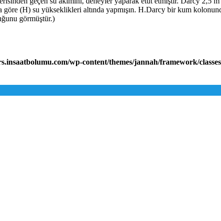
erisinden geçen su akımını, deneyler yaparak etüt etmiştir. Darcy 2,5 m 
ına göre (H) su yükseklikleri altında yapmışın. H.Darcy bir kum kolonu
duğunu görmüştür.)
rs.insaatbolumu.com/wp-content/themes/jannah/framework/classes/c