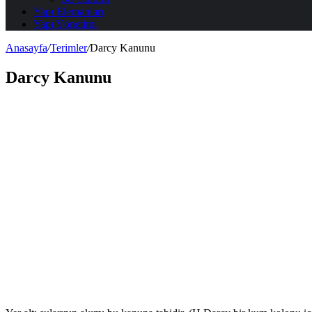
Yapı Elemanları
Yapı Yönetimi
Anasayfa
/
Terimler
/
Darcy Kanunu
Darcy Kanunu