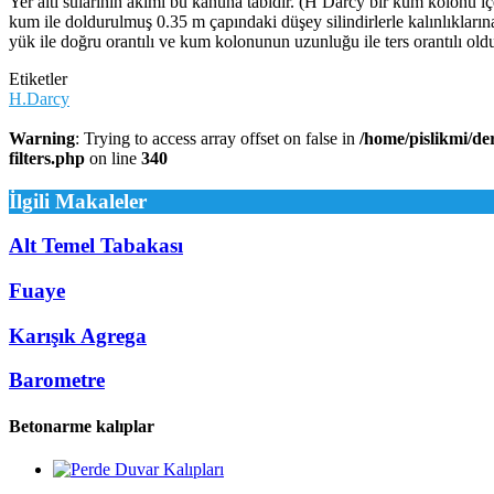
Yer altı sularının akımı bu kanuna tabidir. (H Darcy bir kum kolonu iç
kum ile doldurulmuş 0.35 m çapındaki düşey silindirlerle kalınlıklar
yük ile doğru orantılı ve kum kolonunun uzunluğu ile ters orantılı ol
Etiketler
H.Darcy
Warning
: Trying to access array offset on false in
/home/pislikmi/de
filters.php
on line
340
İlgili Makaleler
Alt Temel Tabakası
Fuaye
Karışık Agrega
Barometre
Betonarme kalıplar