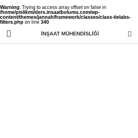
Warning
: Trying to access array offset on false in
/home/pislikmi/ders.insaatbolumu.com/wp-
content/themes/jannah/framework/classes/class-tielabs-
filters.php
on line
340
İNŞAAT MÜHENDISLIĞI