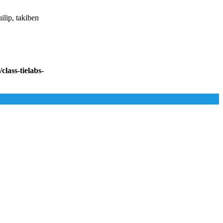
ilip, takiben
lass-tielabs-