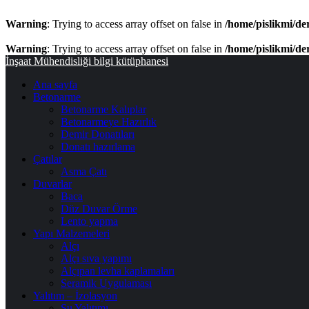
Warning
: Trying to access array offset on false in
/home/pislikmi/de
Warning
: Trying to access array offset on false in
/home/pislikmi/de
Menü
İnşaat Mühendisliği bilgi kütüphanesi
Ana sayfa
Betonarme
Betonarme Kalıplar
Betonarmeye Hazırlık
Demir Donatıları
Donatı hazırlama
Çatılar
Asma Çatı
Duvarlar
Baca
Düz Duvar Örme
Lento yapma
Yapı Malzemeleri
Alçı
Alçı sıva yapımı
Alçıpan levha kaplamaları
Seramik Uygulaması
Yalıtım – İzolasyon
Su Yalıtımı