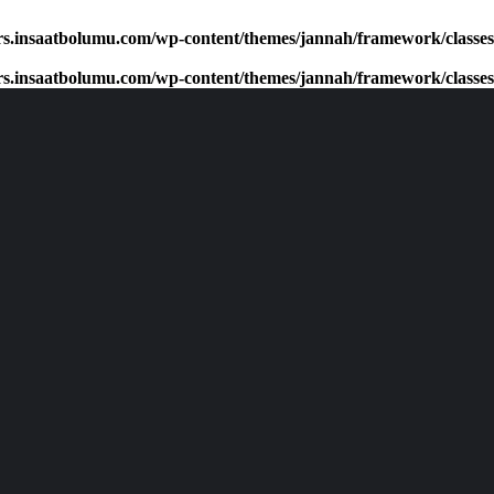
rs.insaatbolumu.com/wp-content/themes/jannah/framework/classes/cl
rs.insaatbolumu.com/wp-content/themes/jannah/framework/classes/cl