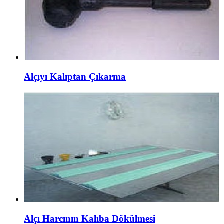
Alçıyı Kalıptan Çıkarma
Alçı Harcının Kalıba Dökülmesi