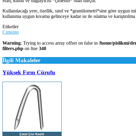
Harç kumu ve bağlayıcısı *çimento* olan harçtır.
Kullanılacağı yere, özellik, sınıf ve *granülometri*sine göre uygun mi
kullanıma uygun kıvama gelinceye kadar su ile ıslatma ve karıştırılma 
Etiketler
Çimento
Warning
: Trying to access array offset on false in
/home/pislikmi/de
filters.php
on line
340
İlgili Makaleler
Yüksek Fırın Cürufu