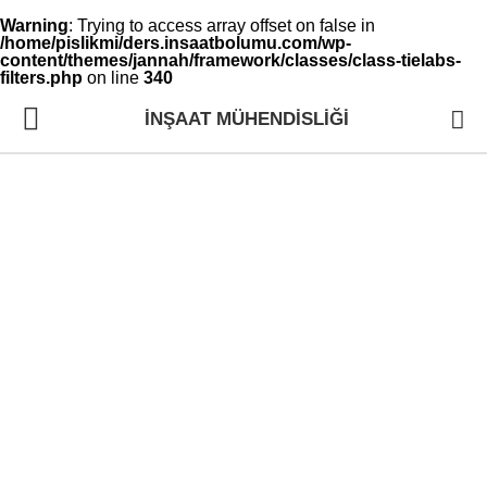
Warning
: Trying to access array offset on false in
/home/pislikmi/ders.insaatbolumu.com/wp-
content/themes/jannah/framework/classes/class-tielabs-
filters.php
on line
340
İNŞAAT MÜHENDISLIĞI