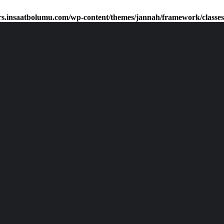
rs.insaatbolumu.com/wp-content/themes/jannah/framework/classes/cl