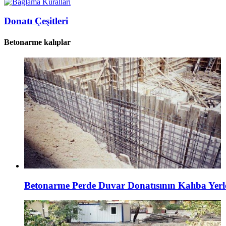
Donatı Çeşitleri
Betonarme kalıplar
Betonarme Perde Duvar Donatısının Kalıba Yerle