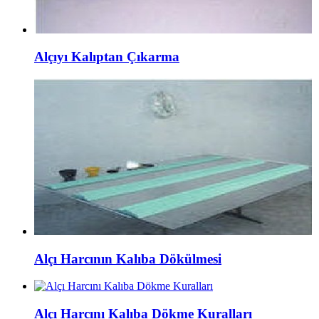
Alçıyı Kalıptan Çıkarma
Alçı Harcının Kalıba Dökülmesi
Alçı Harcını Kalıba Dökme Kuralları