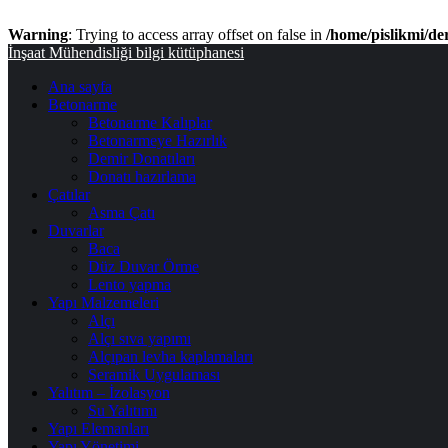
Warning
: Trying to access array offset on false in
/home/pislikmi/de
Menü
İnşaat Mühendisliği bilgi kütüphanesi
Ana sayfa
Betonarme
Betonarme Kalıplar
Betonarmeye Hazırlık
Demir Donatıları
Donatı hazırlama
Çatılar
Asma Çatı
Duvarlar
Baca
Düz Duvar Örme
Lento yapma
Yapı Malzemeleri
Alçı
Alçı sıva yapımı
Alçıpan levha kaplamaları
Seramik Uygulaması
Yalıtım – İzolasyon
Su Yalıtımı
Yapı Elemanları
Yapı Yönetimi