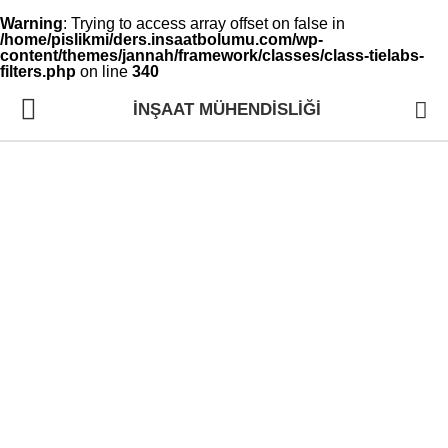
Warning
: Trying to access array offset on false in
/home/pislikmi/ders.insaatbolumu.com/wp-
content/themes/jannah/framework/classes/class-tielabs-
filters.php
on line
340
İNŞAAT MÜHENDISLIĞI