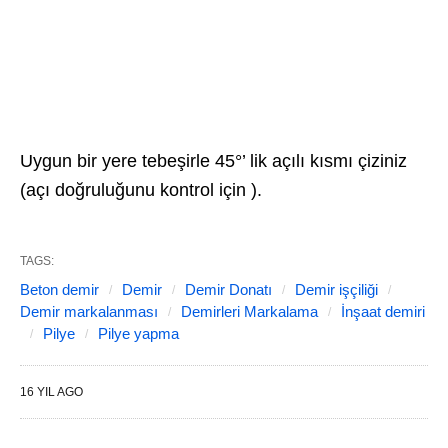
Uygun bir yere tebeşirle 45°’ lik açılı kısmı çiziniz
(açı doğruluğunu kontrol için ).
TAGS:
Beton demir
Demir
Demir Donatı
Demir işçiliği
Demir markalanması
Demirleri Markalama
İnşaat demiri
Pilye
Pilye yapma
16 YIL AGO